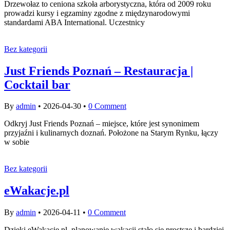
Drzewołaz to ceniona szkoła arborystyczna, która od 2009 roku
prowadzi kursy i egzaminy zgodne z międzynarodowymi
standardami ABA International. Uczestnicy
Bez kategorii
Just Friends Poznań – Restauracja |
Cocktail bar
By
admin
•
2026-04-30
•
0 Comment
Odkryj Just Friends Poznań – miejsce, które jest synonimem
przyjaźni i kulinarnych doznań. Położone na Starym Rynku, łączy
w sobie
Bez kategorii
eWakacje.pl
By
admin
•
2026-04-11
•
0 Comment
Dzięki eWakacje.pl, planowanie wakacji stało się prostsze i bardziej