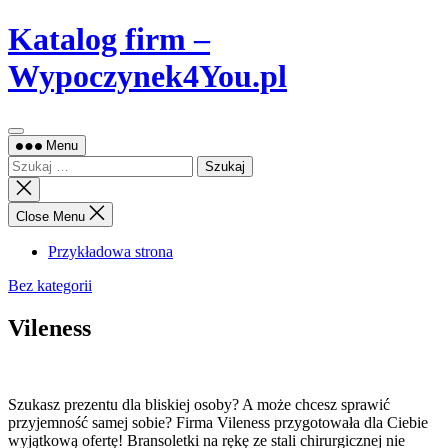
Skip
Katalog firm –
to
content
Wypoczynek4You.pl
Menu
Szukaj:
Close
search
Close Menu
Przykładowa strona
Bez kategorii
Vileness
Szukasz prezentu dla bliskiej osoby? A może chcesz sprawić
przyjemność samej sobie? Firma Vileness przygotowała dla Ciebie
wyjątkową ofertę! Bransoletki
na rękę ze stali chirurgicznej nie