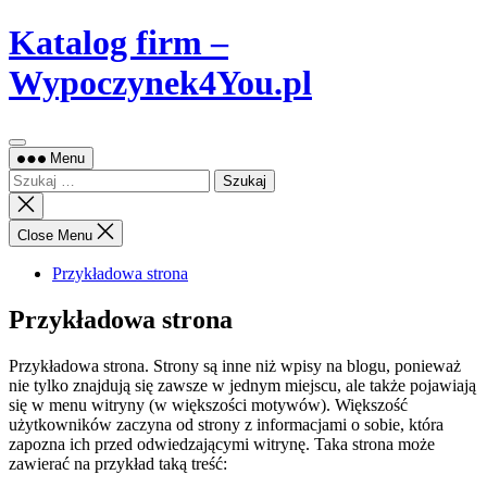
Skip
Katalog firm –
to
content
Wypoczynek4You.pl
Menu
Szukaj:
Close
search
Close Menu
Przykładowa strona
Przykładowa strona
Przykładowa strona. Strony są inne niż wpisy na blogu, ponieważ
nie tylko znajdują się zawsze w jednym miejscu, ale także pojawiają
się w menu witryny (w większości motywów). Większość
użytkowników zaczyna od strony z informacjami o sobie, która
zapozna ich przed odwiedzającymi witrynę. Taka strona może
zawierać na przykład taką treść: