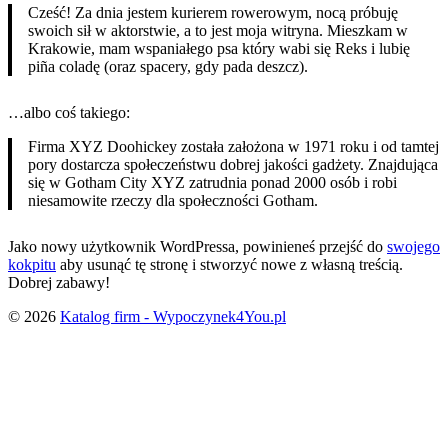
Cześć! Za dnia jestem kurierem rowerowym, nocą próbuję
swoich sił w aktorstwie, a to jest moja witryna. Mieszkam w
Krakowie, mam wspaniałego psa który wabi się Reks i lubię
piña coladę (oraz spacery, gdy pada deszcz).
…albo coś takiego:
Firma XYZ Doohickey została założona w 1971 roku i od tamtej
pory dostarcza społeczeństwu dobrej jakości gadżety. Znajdująca
się w Gotham City XYZ zatrudnia ponad 2000 osób i robi
niesamowite rzeczy dla społeczności Gotham.
Jako nowy użytkownik WordPressa, powinieneś przejść do
swojego
kokpitu
aby usunąć tę stronę i stworzyć nowe z własną treścią.
Dobrej zabawy!
© 2026
Katalog firm - Wypoczynek4You.pl