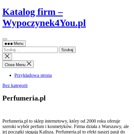
Skip
Katalog firm –
to
content
Wypoczynek4You.pl
Menu
Szukaj:
Close
search
Close Menu
Przykładowa strona
Bez kategorii
Perfumeria.pl
Perfumeria.pl to sklep internetowy, który od 2000 roku oferuje
szeroki wybór perfum i kosmetyków. Firma działa z Warszawy, ale
jej
początki sięgają Kalisza. Perfumeria.pl to efekt naszej pasji do