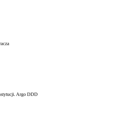
racza
instytucji. Argo DDD