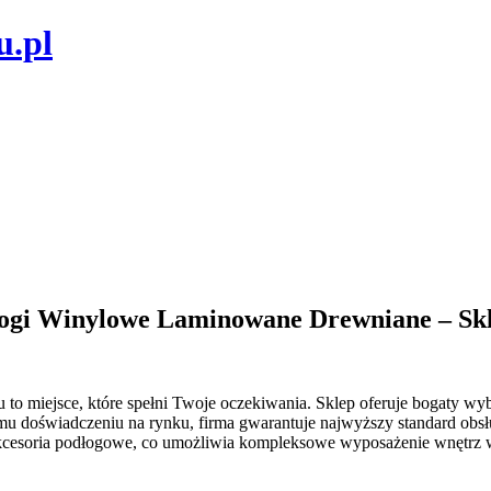
u.pl
Winylowe Laminowane Drewniane – Skl
u to miejsce, które spełni Twoje oczekiwania. Sklep oferuje bogaty wy
emu doświadczeniu na rynku, firma gwarantuje najwyższy standard obs
e akcesoria podłogowe, co umożliwia kompleksowe wyposażenie wnętrz 