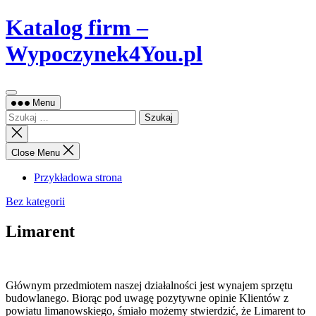
Skip
Katalog firm –
to
content
Wypoczynek4You.pl
Menu
Szukaj:
Close
search
Close Menu
Przykładowa strona
Bez kategorii
Limarent
Głównym przedmiotem naszej działalności jest wynajem sprzętu
budowlanego. Biorąc pod uwagę pozytywne opinie Klientów z
powiatu limanowskiego, śmiało możemy stwierdzić,
że Limarent to