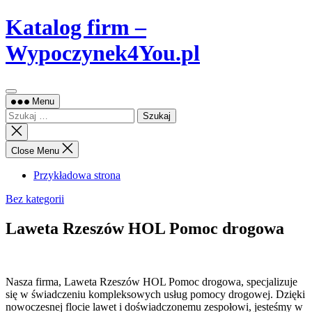
Skip
Katalog firm –
to
content
Wypoczynek4You.pl
Menu
Szukaj:
Close
search
Close Menu
Przykładowa strona
Bez kategorii
Laweta Rzeszów HOL Pomoc drogowa
Nasza firma, Laweta Rzeszów HOL Pomoc drogowa, specjalizuje
się w świadczeniu kompleksowych usług pomocy drogowej. Dzięki
nowoczesnej flocie lawet i
doświadczonemu zespołowi, jesteśmy w