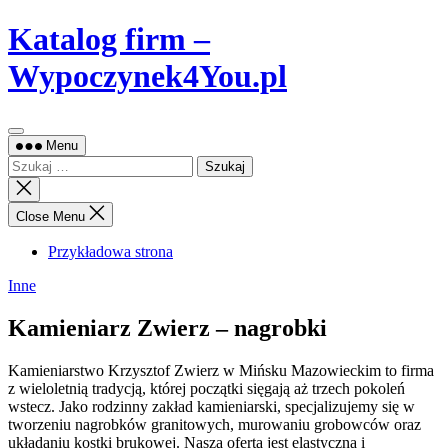
Skip
Katalog firm –
to
content
Wypoczynek4You.pl
Menu
Szukaj:
Close
search
Close Menu
Przykładowa strona
Inne
Kamieniarz Zwierz – nagrobki
Kamieniarstwo Krzysztof Zwierz w Mińsku Mazowieckim to firma
z wieloletnią tradycją, której początki sięgają aż trzech pokoleń
wstecz. Jako rodzinny
zakład kamieniarski, specjalizujemy się w
tworzeniu nagrobków granitowych, murowaniu grobowców oraz
układaniu kostki brukowej. Nasza oferta jest elastyczna i