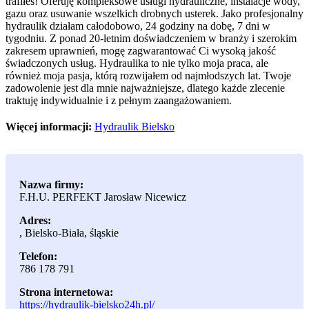
trafiłeś! Oferuję kompleksowe usługi hydrauliczne, instalacje wody,
gazu oraz usuwanie wszelkich drobnych usterek. Jako
profesjonalny
hydraulik działam całodobowo, 24 godziny na dobę, 7 dni w
tygodniu. Z ponad 20-letnim doświadczeniem w branży i szerokim
zakresem uprawnień, mogę zagwarantować Ci wysoką jakość
świadczonych usług. Hydraulika to nie tylko moja praca, ale
również moja pasja, którą rozwijałem od najmłodszych lat. Twoje
zadowolenie jest dla mnie najważniejsze, dlatego każde zlecenie
traktuję indywidualnie i z pełnym zaangażowaniem.
Więcej informacji:
Hydraulik Bielsko
Nazwa firmy:
F.H.U. PERFEKT Jarosław Nicewicz
Adres:
,
Bielsko-Biała
,
śląskie
Telefon:
786 178 791
Strona internetowa:
https://hydraulik-bielsko24h.pl/