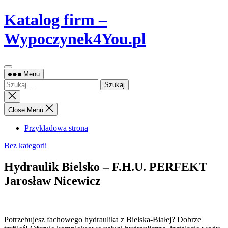
Skip
Katalog firm –
to
content
Wypoczynek4You.pl
Menu
Szukaj:
Close
search
Close Menu
Przykładowa strona
Bez kategorii
Hydraulik Bielsko – F.H.U. PERFEKT
Jarosław Nicewicz
Potrzebujesz fachowego hydraulika z Bielska-Białej? Dobrze