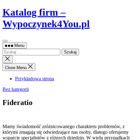
Skip
Katalog firm –
to
content
Wypoczynek4You.pl
Menu
Szukaj:
Close
search
Close Menu
Przykładowa strona
Bez kategorii
Fideratio
Mamy świadomość zróżnicowanego charakteru problemów, z
którymi zmagają się odwiedzające nas osoby, dlatego oferujemy
wsparcie specjalistów z różnych dziedzin. W
wielu przypadkach