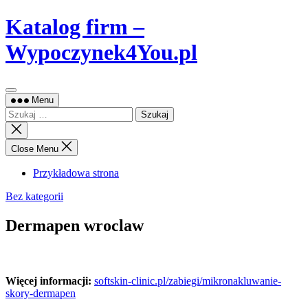
Skip
Katalog firm –
to
content
Wypoczynek4You.pl
Menu
Szukaj:
Close
search
Close Menu
Przykładowa strona
Bez kategorii
Dermapen wroclaw
Więcej informacji:
softskin-clinic.pl/zabiegi/mikronakluwanie-
skory-dermapen