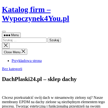
Skip
Katalog firm –
to
content
Wypoczynek4You.pl
Menu
Szukaj:
Close
search
Close Menu
Przykładowa strona
Bez kategorii
DachPlaski24.pl – sklep dachy
Chcesz przekształcić swój dach w niesamowity zielony raj? Nasze
membrany EPDM na dachy zielone są niezbędnym elementem tego
procesu. Tworząc
estetyczną i funkcjonalną przestrzeń na swoim