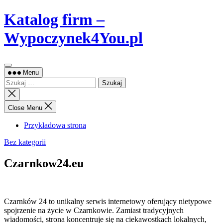
Skip
Katalog firm –
to
content
Wypoczynek4You.pl
Menu
Szukaj:
Close
search
Close Menu
Przykładowa strona
Bez kategorii
Czarnkow24.eu
Czarnków 24 to unikalny serwis internetowy oferujący nietypowe
spojrzenie na życie w Czarnkowie. Zamiast tradycyjnych
wiadomości, strona koncentruje się na
ciekawostkach lokalnych,