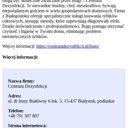
mogą być skutecznie zwalczane przez Bugs – Centrum
Dezynfekcji. Te niewielkie insekty,
choć nieszkodliwe, bywają
niepożądanym gościem w wielu gospodarstwach domowych. Firma
z Białegostoku oferuje specjalistyczne usługi usuwania rybików
cukrowych, stosując metody, które zapewniają długotrwały efekt.
Dzięki doświadczeniu i profesjonalizmowi, Bugs pomaga utrzymać
czystość i higienę w Twoim domu, eliminując problem
nieestetycznych rybików.
Więcej informacji:
https://centrumdezynfekcji.pl/bugs/
Więcej informacji:
Nazwa firmy:
Centrum Dezynfekcji
Adres:
ul. dr Ireny Białówny 6 lok. 3
,
15-437 Białystok
,
podlaskie
Telefon:
+48 791 307 807
Strona internetowa: