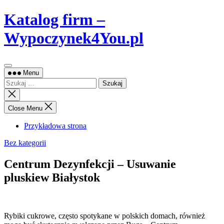
Skip
Katalog firm –
to
content
Wypoczynek4You.pl
Menu
Szukaj:
Close
search
Close Menu
Przykładowa strona
Bez kategorii
Centrum Dezynfekcji – Usuwanie
pluskiew Białystok
Rybiki cukrowe, często spotykane w polskich domach, również