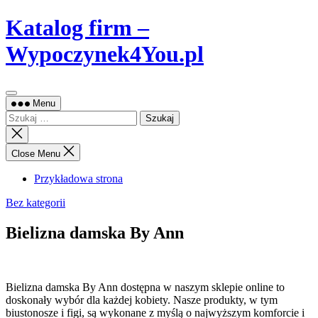
Skip
Katalog firm –
to
content
Wypoczynek4You.pl
Menu
Szukaj:
Close
search
Close Menu
Przykładowa strona
Bez kategorii
Bielizna damska By Ann
Bielizna damska By Ann dostępna w naszym sklepie online to
doskonały wybór dla każdej kobiety. Nasze produkty, w tym
biustonosze
i figi, są wykonane z myślą o najwyższym komforcie i