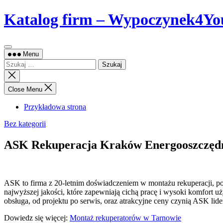
Skip
Katalog firm – Wypoczynek4Yo
to
content
Menu
Szukaj:
Close
search
Close Menu
Przykładowa strona
Bez kategorii
ASK Rekuperacja Kraków Energooszczędne
ASK to firma z 20-letnim doświadczeniem w montażu rekuperacji, pomp
najwyższej jakości, które zapewniają cichą pracę i wysoki komfort 
obsługa, od projektu po serwis, oraz atrakcyjne ceny czynią ASK lid
Dowiedz się więcej:
Montaż rekuperatorów w Tarnowie