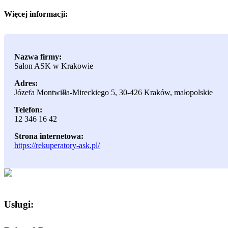
Więcej informacji:
Nazwa firmy:
Salon ASK w Krakowie
Adres:
Józefa Montwiłła-Mireckiego 5
,
30-426 Kraków
,
małopolskie
Telefon:
12 346 16 42
Strona internetowa:
https://rekuperatory-ask.pl/
Usługi: