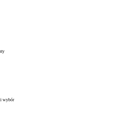
nty
ki wybór