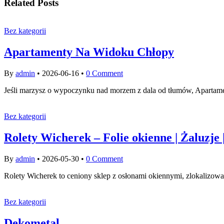
Related Posts
Bez kategorii
Apartamenty Na Widoku Chłopy
By
admin
•
2026-06-16
•
0 Comment
Jeśli marzysz o wypoczynku nad morzem z dala od tłumów, Apartamen
Bez kategorii
Rolety Wicherek – Folie okienne | Żaluzje |
By
admin
•
2026-05-30
•
0 Comment
Rolety Wicherek to ceniony sklep z osłonami okiennymi, zlokalizow
Bez kategorii
Dekometal