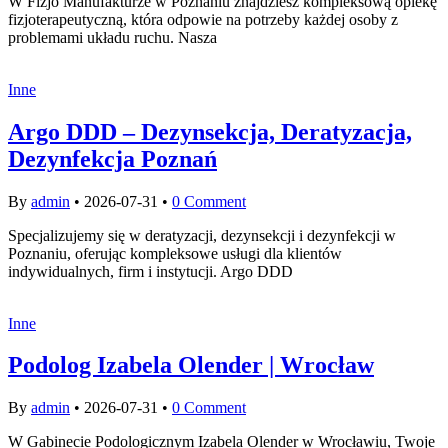
W Fizjo Manufakturze w Poznaniu znajdziesz kompleksową opiekę
fizjoterapeutyczną, która odpowie na potrzeby każdej osoby z
problemami układu ruchu. Nasza
Inne
Argo DDD – Dezynsekcja, Deratyzacja,
Dezynfekcja Poznań
By
admin
•
2026-07-31
•
0 Comment
Specjalizujemy się w deratyzacji, dezynsekcji i dezynfekcji w
Poznaniu, oferując kompleksowe usługi dla klientów
indywidualnych, firm i instytucji. Argo DDD
Inne
Podolog Izabela Olender | Wrocław
By
admin
•
2026-07-31
•
0 Comment
W Gabinecie Podologicznym Izabela Olender w Wrocławiu, Twoje