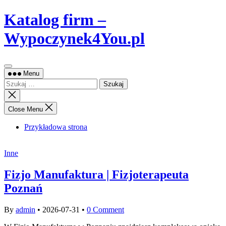
Skip
Katalog firm –
to
content
Wypoczynek4You.pl
Menu
Szukaj:
Close
search
Close Menu
Przykładowa strona
Inne
Fizjo Manufaktura | Fizjoterapeuta
Poznań
By
admin
•
2026-07-31
•
0 Comment