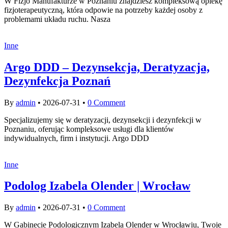
W Fizjo Manufakturze w Poznaniu znajdziesz kompleksową opiekę
fizjoterapeutyczną, która odpowie na potrzeby każdej osoby z
problemami układu ruchu. Nasza
Inne
Argo DDD – Dezynsekcja, Deratyzacja,
Dezynfekcja Poznań
By
admin
•
2026-07-31
•
0 Comment
Specjalizujemy się w deratyzacji, dezynsekcji i dezynfekcji w
Poznaniu, oferując kompleksowe usługi dla klientów
indywidualnych, firm i instytucji. Argo DDD
Inne
Podolog Izabela Olender | Wrocław
By
admin
•
2026-07-31
•
0 Comment
W Gabinecie Podologicznym Izabela Olender w Wrocławiu, Twoje