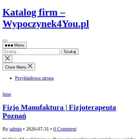
Skip
Katalog firm –
to
content
Wypoczynek4You.pl
Menu
Szukaj:
Close
search
Close Menu
Przykładowa strona
Inne
Fizjo Manufaktura | Fizjoterapeuta
Poznań
By
admin
•
2026-07-31
•
0 Comment